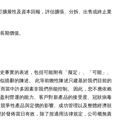
可擴展性及資本回報，評估擴張、分拆、出售或終止業
揮長期價值。
歷史事實的表述，包括可能附有「擬定」、「可能」、
似措辭的陳述。 此等前瞻性陳述只建基於我們目前的
而當中許多因素非我們所能控制。 因此，您不應依賴
現盈利營運的能力、客戶對新產品的接受度、冠狀病毒
況、競爭性產品與定價的影響、成功管理以及整體經濟狀
僅於發佈當日有效，除了按適用法律規定，公司概無責