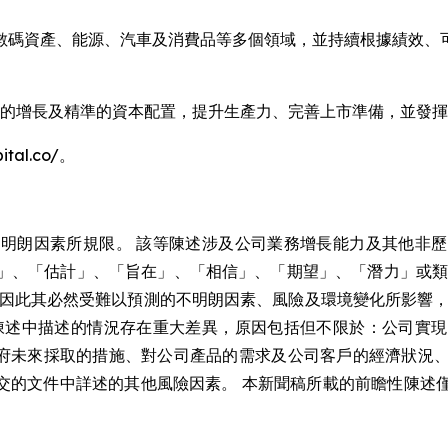
數碼資產、能源、汽車及消費品等多個領域，並持續根據績效、
嚴謹有序的增長及精準的資本配置，提升生產力、完善上市準備，並發
al.co/。
明朗因素所規限。 該等陳述涉及公司業務增長能力及其他非
」、「估計」、「旨在」、「相信」、「期望」、「潛力」或類
，因此其必然受難以預測的不明朗因素、風險及環境變化所影響，
陳述中描述的情況存在重大差異，原因包括但不限於：公司實
所在國政府未來採取的措施、對公司產品的需求及公司客戶的經濟狀
提交的文件中詳述的其他風險因素。 本新聞稿所載的前瞻性陳述