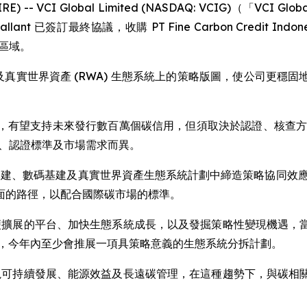
WIRE) -- VCI Global Limited (NASDAQ: VCIG)
V Gallant 已簽訂最終協議，收購 PT Fine Carbon Credit
業區域。
碳信用及真實世界資產 (RWA) 生態系統上的策略版圖，使公司
，有望支持未來發行數百萬個碳信用，但須取決於認證、核查方
質素、認證標準及市場需求而異。
工智能基建、數碼基建及真實世界資產生態系統計劃中締造策略協同
面的路徑，以配合國際碳市場的標準。
建構方便擴展的平台、加快生態系統成長，以及發掘策略性變現機
環，今年內至少會推展一項具策略意義的生態系統分拆計劃。
界更重視可持續發展、能源效益及長遠碳管理，在這種趨勢下，與