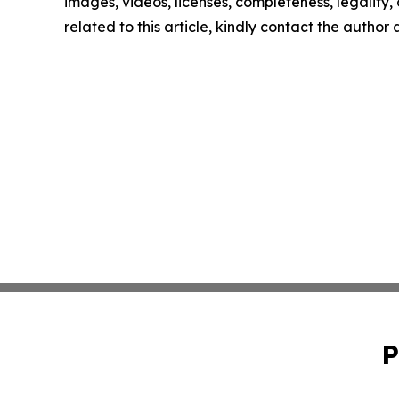
images, videos, licenses, completeness, legality, o
related to this article, kindly contact the author
P