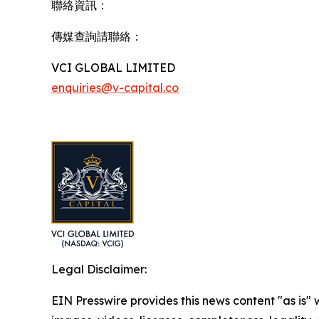
聯絡資訊：
傳媒查詢請聯絡：
VCI GLOBAL LIMITED
enquiries@v-capital.co
Legal Disclaimer:
EIN Presswire provides this news content "as is" 