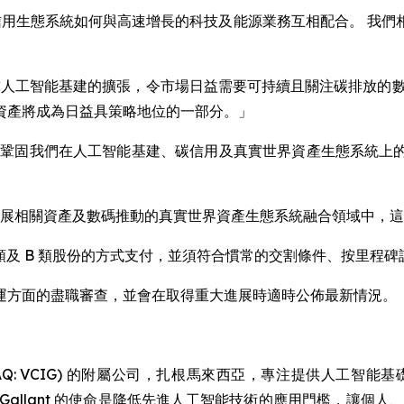
示範碳信用生態系統如何與高速增長的科技及能源業務互相配合。 
y Liu 說：「全球人工智能基建的擴張，令市場日益需要可持續且關注
資產將成為日益具策略地位的一部分。」
產，不僅鞏固我們在人工智能基建、碳信用及真實世界資產生態系統
可持續發展相關資產及數碼推動的真實世界資產生態系統融合領域中
t A 類及 B 類股份的方式支付，並須符合慣常的交割條件、按里
運方面的盡職審查，並會在取得重大進展時適時公佈最新情況。
imited (NASDAQ: VCIG) 的附屬公司，扎根馬來西亞，專注提
Gallant 的使命是降低先進人工智能技術的應用門檻，讓個