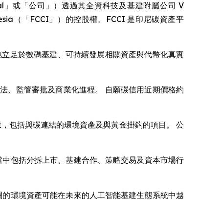
（「VCI Global」或「公司」）透過其全資科技及基建附屬公司 V
 Indonesia（「FCCI」）的控股權。FCCI 是印尼碳資產平
更穩固地立足於數碼基建、可持續發展相關資產與代幣化真實
法、監管審批及商業化進程。 自願碳信用近期價格約
效應，包括與碳連結的環境資產及與黃金掛鈎的項目。 公
遇，當中包括分拆上市、基建合作、策略交易及資本市場行
碳相關的環境資產可能在未來的人工智能基建生態系統中越