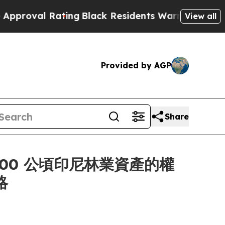
 Rating
Black Residents Warned of Abusive Cops f
View all
Provided by AGP
Share
41,000 公頃印尼林業資產的權
略