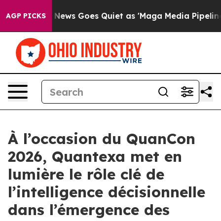
t
Fox News Goes Quiet as 'Maga Media Pipeline' Backfi
AGP PICKS
À l’occasion du QuanCon
2026, Quantexa met en
lumière le rôle clé de
l’intelligence décisionnelle
dans l’émergence des