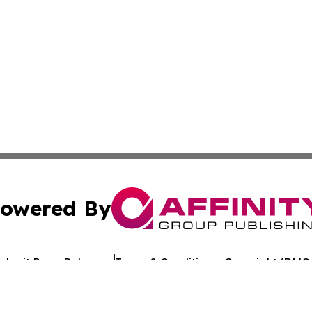
owered By
ubmit Press Release
Terms & Conditions
Copyright/DMCA
s Inc. dba Affinity Group Publishing & Ohio Industry Wire