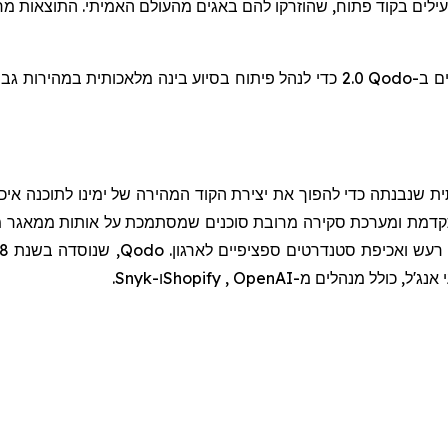
ילים בקוד פתוח, שהוזרקו להם באגים מהעולם האמיתי. התוצאות מר
ם ב-
Qodo
2.0 כדי לנהל פיתוח בסיוע בינה מלאכותית במהירות גבוהה ובקנה מידה גדול.
 שנבנתה כדי להפוך את יצירת הקוד המהירה של ימינו לתוכנה אי
מת ומערכת סקירה מרובת סוכנים שמסתמכת על אותות ממאגר מלא
רעש ואכיפת סטנדרטים ספציפיים לארגון.
Qodo
, שנוסדה בשנת 2018, גייסה 50 מיליון דולר, מגובה על ידי
 אנג'ל, כולל מנהלים מ-
OpenAI
,
Shopify
ו-
Snyk
.