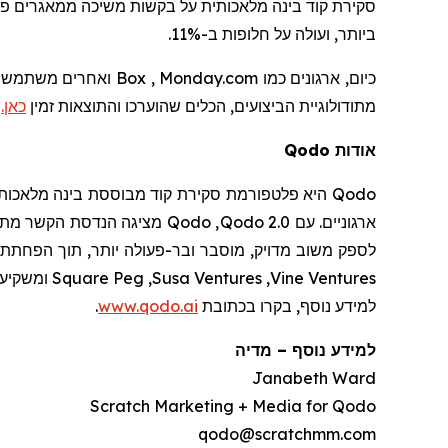
סקירת קוד בינה מלאכותית על בקשות משיכה ממאגרים פע
ביותר, ועולה על חלופות ב-11%.
כיום, ארגונים כמו
Monday.com
,
Box
ואחרים משתמשי
מתודולוגיית
הביצועים
, הכלים שהוערכו והתוצאות זמין
כאן.
אודות
Qodo
Qodo
היא פלטפורמת סקירת קוד מבוססת בינה מלאכותית
ארגוניים. עם
Qodo 2.0
,
Qodo
מציגה הנדסת הקשר מתקד
לספק משוב מדויק, מוסבר ובר-פעולה יותר, תוך הפחתת 
Vine Ventures
,
Susa Ventures
,
Square Peg
ומשקיעי
למידע נוסף, בקרו
בכתובת
www.qodo.ai
.
למידע נוסף
–
מדיה
Janabeth Ward
Scratch Marketing + Media for Qodo
qodo@scratchmm.com