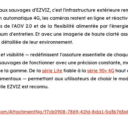
ux sauvages d'EZVIZ, c'est l'infrastructure extérieure renf
on automatique 4G, les caméras restent en ligne et réactiv
s de l'AOV 2.0 et de la flexibilité alimentée par l'énerg
m d'entretien. Et avec une imagerie de haute clarté asso
 détaillée de leur environnement.
t visibilité — redéfinissent l'ossature essentielle de cha
auvages de fonctionner avec une précision constante, mai
 de la gamme. De la
série Lite
fiable à la
série 90× 4G
haut 
amentaux — permettant aux utilisateurs de choisir le mod
lle EZVIZ est reconnu.
oom/AttachmentNg/f7cb0908-7869-41fd-8da1-5a3b763a