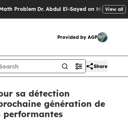
oblem
Dr. Abdul El-Sayed on Historic Michigan Win
View all
Provided by AGP
Share
our sa détection
prochaine génération de
us performantes