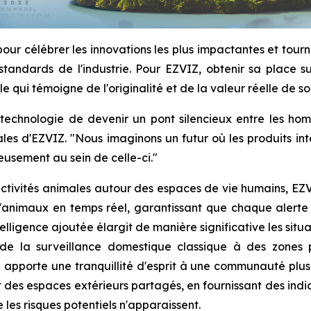
pour célébrer les innovations les plus impactantes et tourn
 standards de l'industrie. Pour EZVIZ, obtenir sa place s
 qui témoigne de l'originalité et de la valeur réelle de so
 la technologie de devenir un pont silencieux entre les 
es d'EZVIZ. "Nous imaginons un futur où les produits inte
eusement au sein de celle-ci."
 activités animales autour des espaces de vie humains, EZV
d'animaux en temps réel, garantissant que chaque alerte 
elligence ajoutée élargit de manière significative les situ
nt de la surveillance domestique classique à des zone
porte une tranquillité d'esprit à une communauté plus lar
des espaces extérieurs partagés, en fournissant des indices
les risques potentiels n'apparaissent.