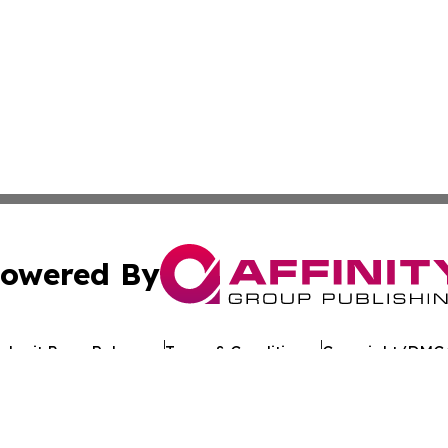
owered By
ubmit Press Release
Terms & Conditions
Copyright/DMCA
s Inc. dba Affinity Group Publishing & Ohio Industry Wire
Cookie Settings / Your Privacy Choices