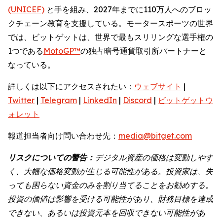
(UNICEF)
と手を組み、2027年までに110万人へのブロッ
クチェーン教育を支援している。モータースポーツの世界
では、ビットゲットは、世界で最もスリリングな選手権の
1つである
MotoGP™
の独占暗号通貨取引所パートナーと
なっている。
詳しくは以下にアクセスされたい：
ウェブサイト
|
Twitter
|
Telegram
|
LinkedIn
|
Discord
|
ビットゲットウ
ォレット
報道担当者向け問い合わせ先：
media@bitget.com
リスクについての警告：
デジタル資産の価格は変動しやす
く、大幅な価格変動が生じる可能性がある。投資家は、失
っても困らない資金のみを割り当てることをお勧めする。
投資の価値は影響を受ける可能性があり、財務目標を達成
できない、あるいは投資元本を回収できない可能性があ