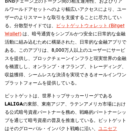
BNBチェーン上のトークン間の相互運用性、およびリア
ルワールドアセットへのより幅広いアクセスにより、ユー
ザーのよりスマートな取引を支援することに尽力してい
る。分散型サイドでは、
ビットゲットウォレット (Bitget
Wallet)
は、暗号通貨をシンプルかつ安全に日常的な金融
活動に組み込むために構築された、日常的な金融アプリで
ある。このアプリは、8,000万人以上のユーザーにサービ
スを提供し、ブロックチェーンインフラと現実世界の金融
を橋渡しし、オンランプ・オフランプ、トレーディング、
収益獲得、シームレスな決済を実現できるオールインワン
プラットフォームを提供している。
ビットゲットは、世界トップサッカーリーグである
LALIGA
の東部、東南アジア、ラテンアメリカ市場におけ
る公式暗号資産パートナーを務め、戦略的パートナーシッ
プを通じて暗号資産の普及を推進している。ビットゲット
はそのグローバル・インパクト戦略に沿い、
ユニセフ