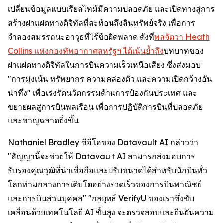
เปลี่ยนข้อมูลแบบเรียลไทม์มีความปลอดภัย และเปิดทางสู่การ
สร้างฝาแฝดทางดิจิทัลที่สะท้อนถึงสินทรัพย์จริง เพื่อการ
จำลองสมรรถนะอาวุธที่ไร้ข้อผิดพลาด ดังที่
พลจัตวา Heath
Collins แห่งกองทัพอากาศสหรัฐฯ ได้เน้นย้ำถึง
บทบาทของ
ฝาแฝดทางดิจิทัลในการบินความเร็วเหนือเสียง ซึ่งส่งมอบ
"การมุ่งเน้น ทรัพยากร ความคล่องตัว และความเปิดกว้างอัน
น่าทึ่ง" เพื่อเร่งรัดนวัตกรรมด้านการป้องกันประเทศ และ
ขยายผลสู่การบินพลเรือน เพื่อการปฏิบัติการบินที่ปลอดภัย
และชาญฉลาดยิ่งขึ้น
Nathaniel Bradley ซีอีโอของ Datavault AI กล่าวว่า
"สัญญานี้จะช่วยให้ Datavault AI สามารถส่งมอบการ
รับรองคุณวุฒิที่น่าเชื่อถือและปรับขนาดได้สำหรับนักบินทั่ว
โลกท่ามกลางการเติบโตอย่างรวดเร็วของการบินพาณิชย์
และการบินส่วนบุคคล" "กลยุทธ์ VerifyU ของเราซึ่งขับ
เคลื่อนด้วยเทคโนโลยี AI ขั้นสูง จะตรวจสอบและยืนยันความ