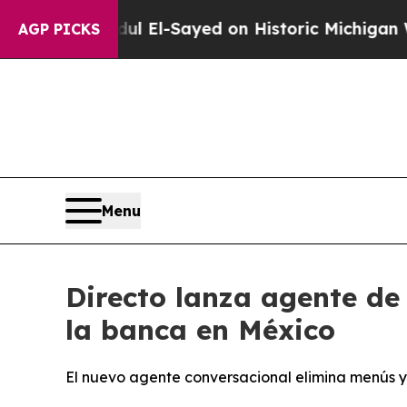
m
Dr. Abdul El-Sayed on Historic Michigan Win: “P
AGP PICKS
Menu
Directo lanza agente de 
la banca en México
El nuevo agente conversacional elimina menús y 