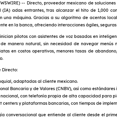
SWIRE) -- Directo, proveedor mexicano de soluciones d
l (IA) adas entrantes, tras alcanzar el hito de 1,000 co
con una máquina. Gracias a su algoritmo de acentos loc
ente en la banca, ofreciendo interacciones ágiles, seguras
ician pilotos con asistentes de voz basados en inteligenc
de manera natural, sin necesidad de navegar menús ni us
atas en costos operativos, menores tasas de abandono, 
o.
 Directo:
oquial, adaptadas al cliente mexicano.
ional Bancaria y de Valores (CNBV), así como estándares 
 nacional, con telefonía propia de alta capacidad para pic
t centers
y plataformas bancarias, con tiempos de implem
a conversacional que entiende al cliente desde el primer